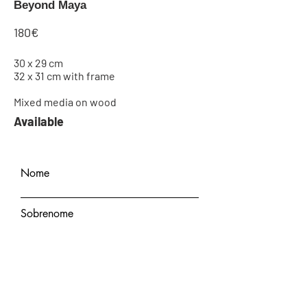
Beyond Maya
180€
30 x 29 cm
32 x 31 cm with frame
Mixed media on wood
Available
Quero comprar
Nome
Sobrenome
Email
Nome do quadro