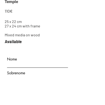
Temple
110€
25 x 22 cm
27 x 24 cm with frame
Mixed media on wood
Available
Quero comprar
Nome
Sobrenome
Email
Nome do quadro